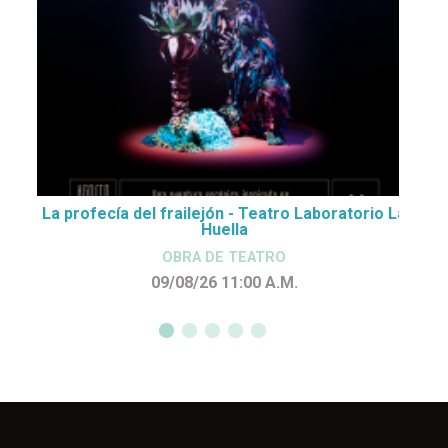
La profecía del frailejón - Teatro Laboratorio La
Huella
OBRA DE TEATRO
09/08/26 11:00
A.M.