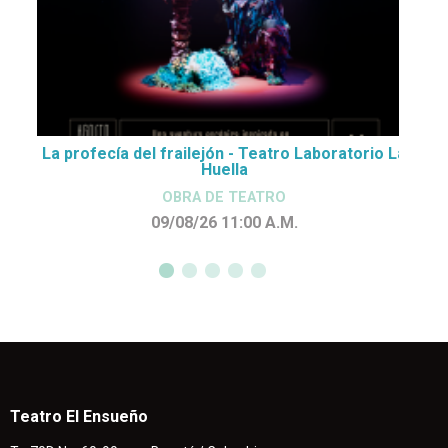
La profecía del frailejón - Teatro Laboratorio La
Huella
OBRA DE TEATRO
09/08/26 11:00
A.M.
Teatro El Ensueño