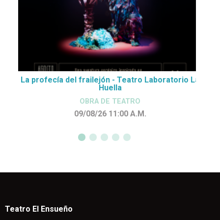
La profecía del frailejón - Teatro Laboratorio La
Huella
OBRA DE TEATRO
09/08/26 11:00
A.M.
Teatro El Ensueño