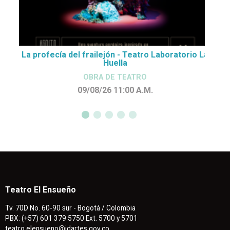
La profecía del frailejón - Teatro Laboratorio La
Huella
OBRA DE TEATRO
09/08/26 11:00
A.M.
Teatro El Ensueño
Tv. 70D No. 60-90 sur - Bogotá / Colombia
PBX: (+57) 601 379 5750 Ext. 5700 y 5701
teatro.elensueno@idartes.gov.co