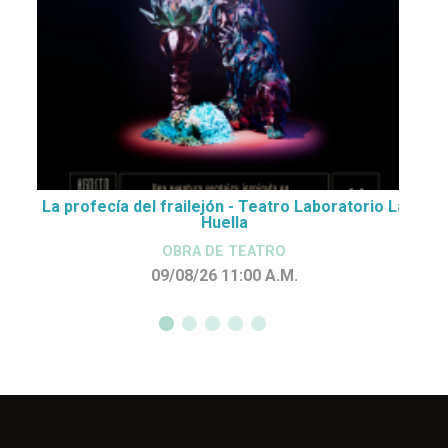
La profecía del frailejón - Teatro Laboratorio La
Huella
OBRA DE TEATRO
09/08/26 11:00
A.M.