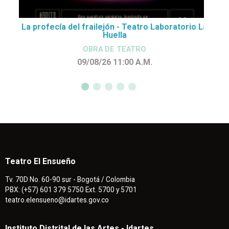
La profecía del frailejón - Teatro Laboratorio La
Huella
OBRA DE TEATRO
09/08/26 11:00
A.M.
Teatro El Ensueño
Tv. 70D No. 60-90 sur - Bogotá / Colombia
PBX: (+57) 601 379 5750 Ext. 5700 y 5701
teatro.elensueno@idartes.gov.co
Instituto Distrital de las Artes - Idartes