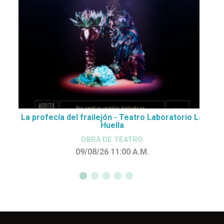
La profecía del frailejón - Teatro Laboratorio La
Huella
OBRA DE TEATRO
09/08/26 11:00
A.M.