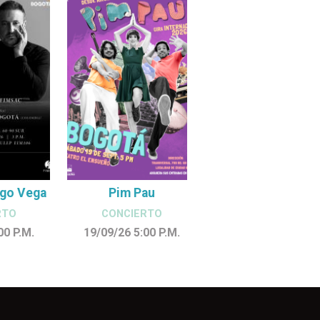
ego Vega
Pim Pau
RTO
CONCIERTO
:00
P.M.
19/09/26 5:00
P.M.