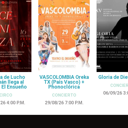
a de Lucho
VASCOLOMBIA Oreka
Gloria de Di
n llega al
TX (País Vasco) +
CONCIE
 El Ensueño
Phonoclórica
06/09/26 3
CIRCO
CONCIERTO
/26 4:00
P.M.
29/08/26 7:00
P.M.