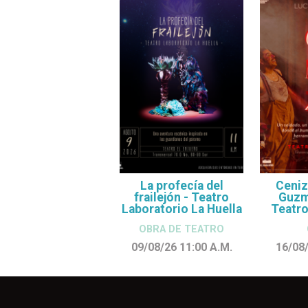
La profecía del
Ceniz
frailejón - Teatro
Guzmá
Laboratorio La Huella
Teatro
OBRA DE TEATRO
09/08/26 11:00
A.M.
16/08