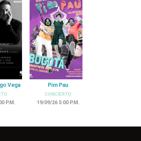
ego Vega
Pim Pau
RTO
CONCIERTO
:00
P.M.
19/09/26 5:00
P.M.