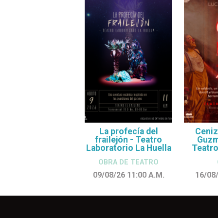
La profecía del
Ceniz
frailejón - Teatro
Guzmá
Laboratorio La Huella
Teatro
OBRA DE TEATRO
09/08/26 11:00
A.M.
16/08