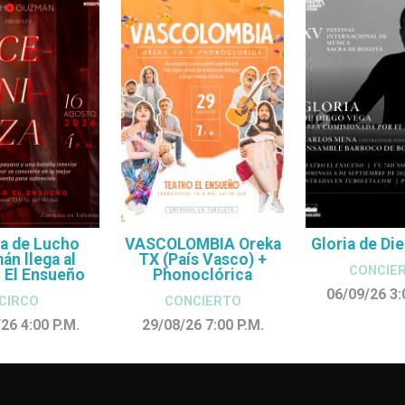
a de Lucho
VASCOLOMBIA Oreka
Gloria de Di
n llega al
TX (País Vasco) +
CONCIE
 El Ensueño
Phonoclórica
06/09/26 3
CIRCO
CONCIERTO
/26 4:00
P.M.
29/08/26 7:00
P.M.