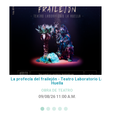
La profecía del frailejón - Teatro Laboratorio La
Huella
OBRA DE TEATRO
09/08/26 11:00
A.M.