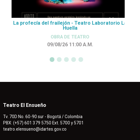
La profecía del frailejón - Teatro Laboratorio La
Huella
OBRA DE TEATRO
09/08/26 11:00
A.M.
Teatro El Ensueño
Tv. 70D No. 60-90 sur - Bogotá / Colombia
PBX: (+57) 601 379 5750 Ext. 5700 y 5701
teatro.elensueno@idartes.gov.co