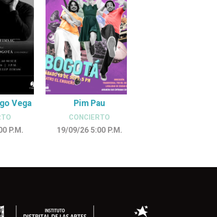
ego Vega
Pim Pau
RTO
CONCIERTO
:00
P.M.
19/09/26 5:00
P.M.