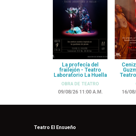
La profecía del
Ceniz
frailejón - Teatro
Guzmá
Laboratorio La Huella
Teatro
OBRA DE TEATRO
09/08/26 11:00
A.M.
16/08
Teatro El Ensueño