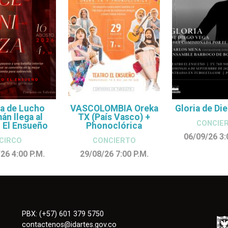
a de Lucho
VASCOLOMBIA Oreka
Gloria de Di
n llega al
TX (País Vasco) +
CONCIE
 El Ensueño
Phonoclórica
06/09/26 3
CIRCO
CONCIERTO
/26 4:00
P.M.
29/08/26 7:00
P.M.
PBX: (+57) 601 379 5750
contactenos
@
idartes.gov.co