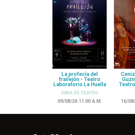
La profecía del
Ceniz
frailejón - Teatro
Guzmá
Laboratorio La Huella
Teatro
OBRA DE TEATRO
09/08/26 11:00
A.M.
16/08