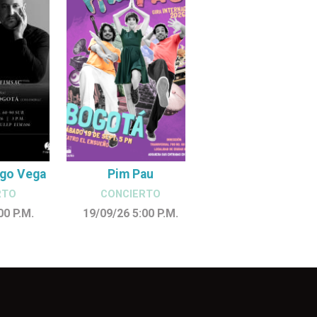
ego Vega
Pim Pau
RTO
CONCIERTO
:00
P.M.
19/09/26 5:00
P.M.