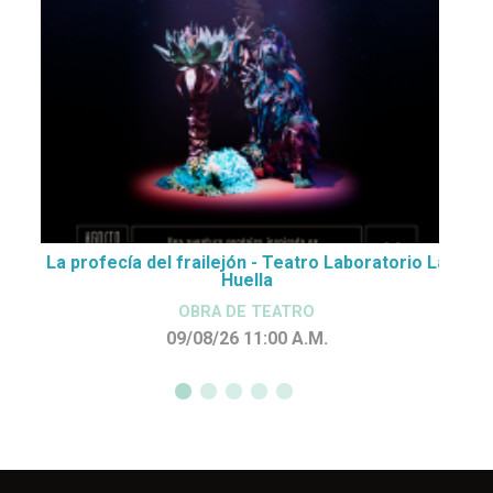
La profecía del frailejón - Teatro Laboratorio La
Huella
OBRA DE TEATRO
09/08/26 11:00
A.M.