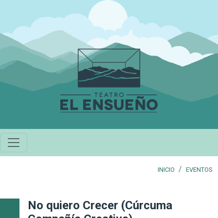
Pasar al contenido principal
INICIO
EVENTOS
No quiero Crecer (Cúrcuma